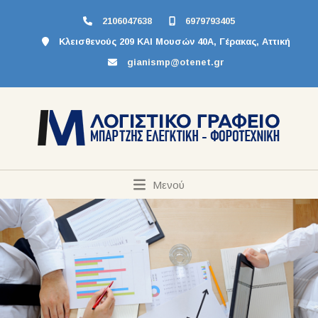
2106047638
6979793405
Κλεισθενούς 209 ΚΑΙ Μουσών 40Α, Γέρακας, Αττική
gianismp@otenet.gr
Μενού